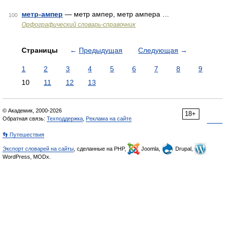
метр-ампер
— метр ампер, метр ампера …
100
Орфографический словарь-справочник
Страницы
←
Предыдущая
Следующая
→
1
2
3
4
5
6
7
8
9
10
11
12
13
© Академик, 2000-2026
18+
Обратная связь:
Техподдержка
,
Реклама на сайте
👣 Путешествия
Экспорт словарей на сайты
, сделанные на PHP,
Joomla,
Drupal,
WordPress, MODx.