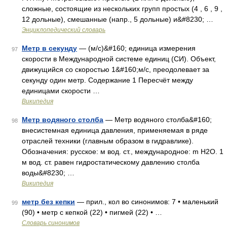
сложные, состоящие из нескольких групп простых (4 , 6 , 9 ,
12 дольные), смешанные (напр., 5 дольные) и&#8230; …
Энциклопедический словарь
Метр в секунду
— (м/с)&#160; единица измерения
97
скорости в Международной системе единиц (СИ). Объект,
движущийся со скоростью 1&#160;м/с, преодолевает за
секунду один метр. Содержание 1 Пересчёт между
единицами скорости …
Википедия
Метр водяного столба
— Метр водяного столба&#160;
98
внесистемная единица давления, применяемая в ряде
отраслей техники (главным образом в гидравлике).
Обозначения: русское: м вод. ст., международное: m H2O. 1
м вод. ст. равен гидростатическому давлению столба
воды&#8230; …
Википедия
метр без кепки
— прил., кол во синонимов: 7 • маленький
99
(90) • метр с кепкой (22) • пигмей (22) • …
Словарь синонимов