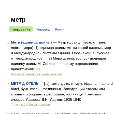
метр
Толкование
Перевод
Книги
Метр (единица длины)
— Метр (франц. metre, от греч.
91
métron мера), 1) единица длины метрической системы мер
и Международной системы единиц. Обозначения: русское
м, международное m. 2) Мера длины, воспроизводящая
единицу длины М. Согласно первому определению,
принятому&#8230; …
Большая советская энциклопедия
МЕТР-Д-ОТЕЛЬ
— [тэ], метр д отеля, муж. (франц. matitre d
92
hotel, букв. хозяин гостиницы). Заведующий столом или
главный официант в ресторане, гостинице. Толковый
словарь Ушакова. Д.Н. Ушаков. 1935 1940 …
Толковый словарь Ушакова