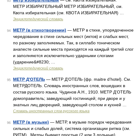
метр избирательный
— см. Квота избирательная. * * *
93
МЕТР ИЗБИРАТЕЛЬНЫЙ МЕТР ИЗБИРАТЕЛЬНЫЙ, см.
Квота избирательная (см. КВОТА ИЗБИРАТЕЛЬНАЯ) …
Энциклопедический словарь
МЕТР (в стихотворении)
— МЕТР в стихе, упорядоченное
94
чередование в стихе сильных мест (иктов) и слабых мест,
по разному заполняемых. Так, в силлабо тоническом
анапесте сильные места приходятся на каждый третий слог
и заполняются исключительно ударными слогами
(ударение&#8230; …
Энциклопедический словарь
МЕТР Д'ОТЕЛЬ
— МЕТР Д’ОТЕЛЬ (фр. maitre d’hotel). См.
95
МЕТРДОТЕЛЬ. Словарь иностранных слов, вошедших в
состав русского языка. Чудинов А.Н., 1910. МЕТР Д’ОТЕЛЬ
домоправитель; заведующий гостиницей; при дворе и у
знатных лиц дворецкий, заведующий столом и кухней …
Словарь иностранных слов русского языка
МЕТР (в музыке)
— МЕТР, в музыке порядок чередования
96
сильных и слабых долей, система организации ритма (см.
РИТМ) . Метры бывают простые (2 или 3 дольные),